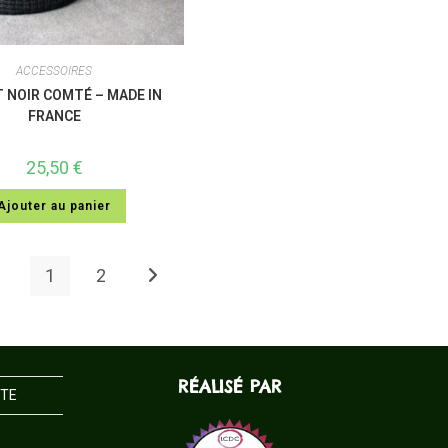
ACCESSOIRES
 NOIR COMTÉ – MADE IN
FRANCE
25,50
€
Ajouter au panier
1
2
RÉALISÉ PAR
NTE