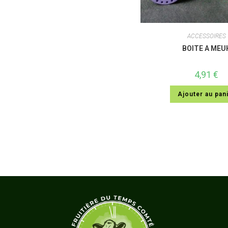
ACCESSOIRES
BOITE A MEU
4,91
€
Ajouter au pan